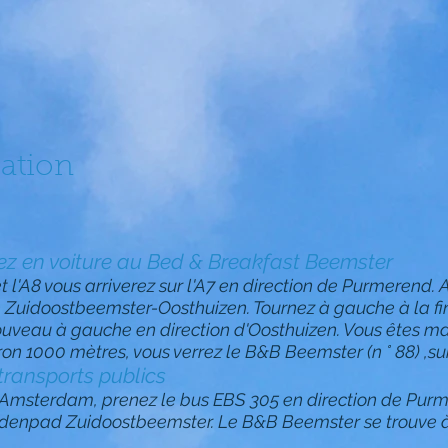
sation
ez en voiture au Bed & Breakfast Beemster
0 et l'A8 vous arriverez sur l'A7 en direction de Purmerend
de Zuidoostbeemster-Oosthuizen. Tournez à gauche à la fi
nouveau à gauche en direction d'Oosthuizen. Vous êtes m
 1000 mètres, vous verrez le B&B Beemster (n ° 88) ,sur 
 transports publics
e d'Amsterdam, prenez le bus EBS 305 en direction de 
Middenpad Zuidoostbeemster. Le B&B Beemster se trouve à