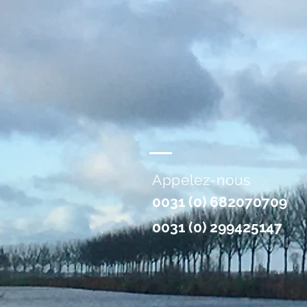
Appelez-nous
0031 (0) 682070709
0031 (0) 299425147