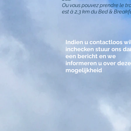
Ou vous pouvez prendre le tr
est à 2,3 km du Bed & Break
Indien u contactloos wi
inchecken stuur ons da
een bericht en we
informeren u over deze
mogelijkheid