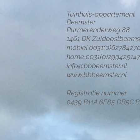
Tuinhuis-appartement
Beemster
Purmerenderweg 88
1461 DK Zuidoostbeems
mobiel 0031(0)6278427
home 0031(0)29942514
info@bbbeemster.nl
www.bbbeemster.nl
Registratie nummer
0439 B11A 6F85 DB5C 