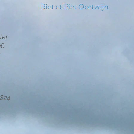
Riet et Piet Oortwijn
ter
06
7
B824