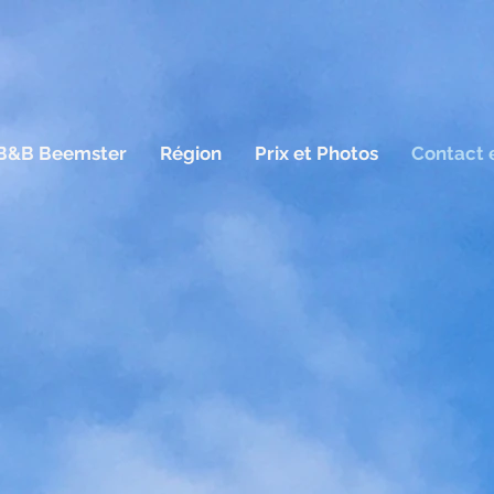
B&B Beemster
Région
Prix et Photos
Contact e