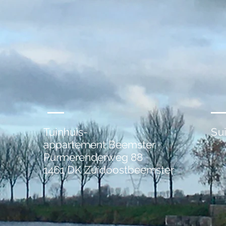
Tuinhuis-
Su
appartement Beemster
Purmerenderweg 88
1461 DK Zuidoostbeemster