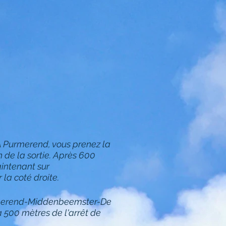
. A Purmerend, vous prenez la
n de la sortie. Après 600
aintenant sur
la coté droite.
Purmerend-Middenbeemster-De
 500 mètres de l'arrêt de