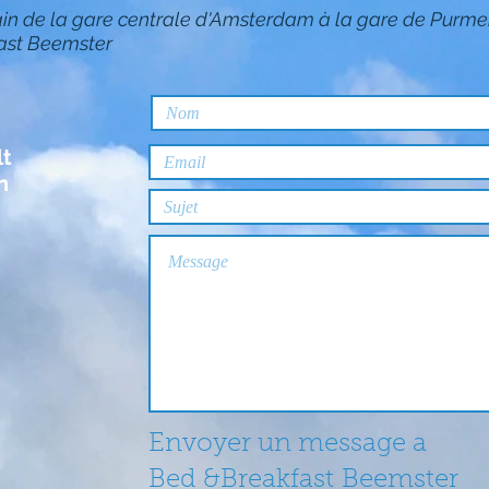
ain de la gare centrale d'Amsterdam à la gare de Purm
fast Beemster
lt
n
Envoyer un message a
Bed &Breakfast Beemster