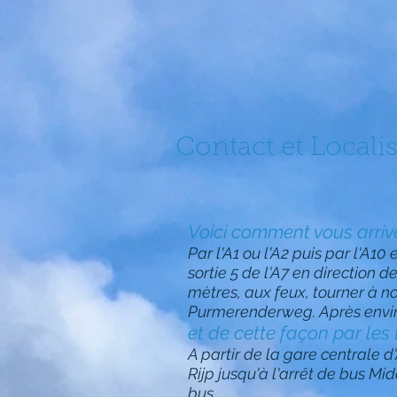
Contact et Locali
Voici comment vous arriv
Par l'A1 ou l'A2 puis par l'A1
sortie 5 de l'A7 en direction 
mètres, aux feux, tourner à 
Purmerenderweg. Après environ
et de cette façon par les
A partir de la gare central
Rijp jusqu'à l'arrêt de bus 
bus.